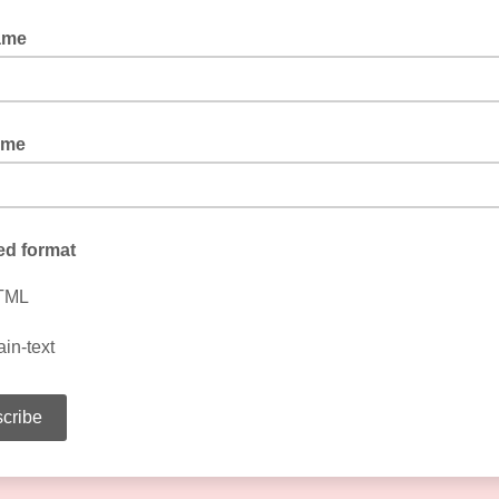
ame
ame
ed format
TML
ain-text