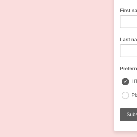
First n
Last n
Preferr
H
Pl